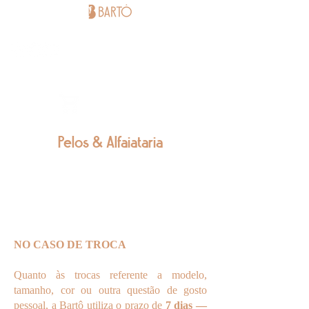
BARTÔ
STORE -
BUY HERE
Pelos & Alfaiataria
POLÍTICA DE TROCA, DEVOLUÇÃO,
EXTRAVIO E GARANTIA
NO CASO DE TROCA
Quanto às trocas referente a modelo,
tamanho, cor ou outra questão de gosto
pessoal, a Bartô utiliza o prazo de
7 dias —