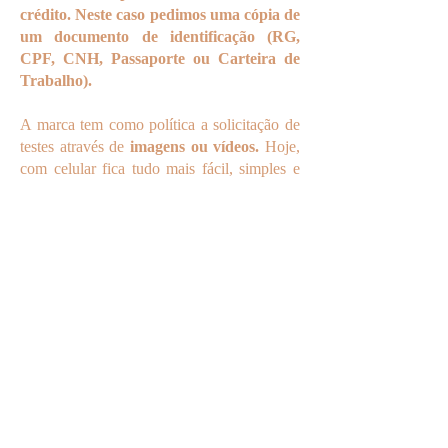
crédito. Neste caso pedimos uma cópia de
um documento de identificação (RG,
CPF, CNH, Passaporte ou Carteira de
Trabalho).
A marca tem como política a solicitação de
testes através de
imagens ou vídeos.
Hoje,
com celular fica tudo mais fácil, simples e
rápido. Caso o cliente
não tenha
possibilidade
ou mesmo
se negue a
proceder desta forma,
fornecemos um
Código de Autorização de Postagem dos
Correios emitido pela Bartô. Neste caso, a
prova de compra deverá ser enviada junto
com o produto.
A Bartô não realiza coleta
residencial
.
Os produtos ao chegarem
serão testados, filmados e caso nossa
equipe de qualidade não detecte defeito
de fabricação, o Diário será devolvido
através da transportadora a cobrar e a