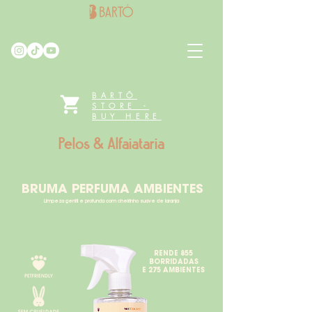
BARTÔ
STORE -
BUY HERE
Pelos & Alfaiataria
BRUMA PERFUMA AMBIENTES
Limpeza gentil e profunda com cheirinho suave de laranja
RENDE 855
BORRIDADAS
E 275 AMBIENTES