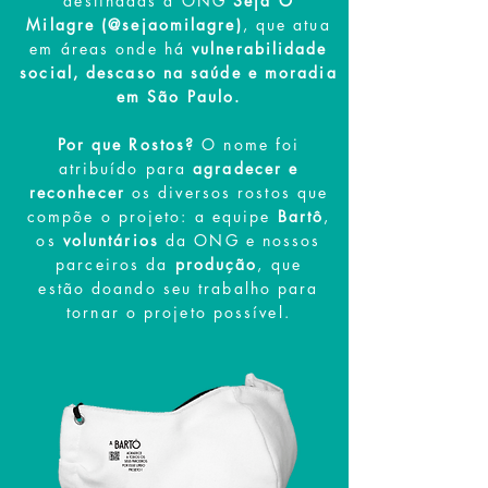
destinadas à ONG
Seja O
Milagre
(@sejaomilagre)
, que atua
em áreas onde há
vulnerabilidade
social, descaso na saúde e moradia
em São Paulo.
Por que Rostos?
O nome foi
atribuído para
agradecer e
reconhecer
os diversos rostos que
compõe o projeto: a equipe
Bartô
,
os
voluntários
da ONG e nossos
parceiros da
produção
, que
estão doando seu trabalho para
tornar o projeto possível.