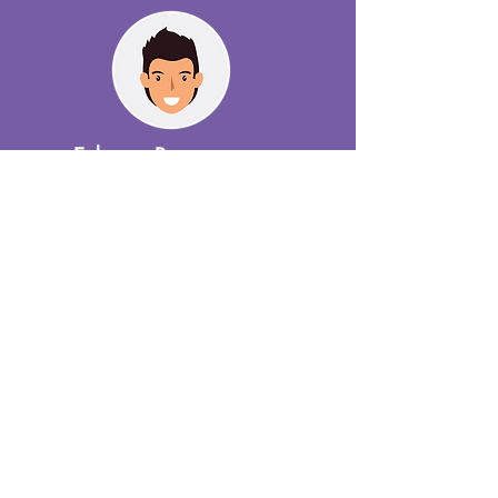
Edson Poussacos
Silkbeck
Estamparia
voluntários da ONG