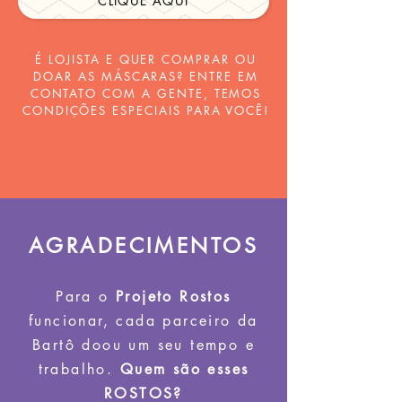
CLIQUE AQUI
É LOJISTA E QUER COMPRAR OU
DOAR AS MÁSCARAS? ENTRE EM
CONTATO COM A GENTE, TEMOS
CONDIÇÕES ESPECIAIS PARA VOCÊ!
AGRADECIMENTOS
Para o
Projeto Rostos
funcionar, cada parceiro da
Bartô doou um seu tempo e
trabalho.
Quem são esses
ROSTOS?