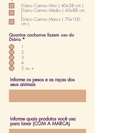
b
Diário Canino Mini ( 40x58 cm )
r
Diário Canino Médio ( 60x88 cm
i
)
g
Diário Canino Mais+ ( 70x100
a
cm )
t
ó
r
Quantos cachorros fazem uso do
i
Diário
*
o
1
2
3
4
5 ou +
Informe os pesos e as raças dos
seus animais
Informe quais produtos você usa
para lavar (COM A MARCA)