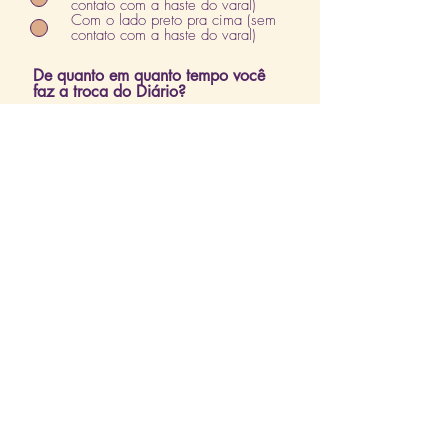
contato com a haste do varal)
Com o lado preto pra cima (sem
contato com a haste do varal)
De quanto em quanto tempo você
faz a troca do Diário?
Caso queira detalhar melhor o seu
problema ou incluir observações
importantes, utilize esse campo
Declaro que li e estou de acordo
com os Termos de Garantia e que