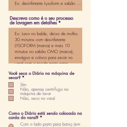
Descreva como é o seu processo
de lavagem em detalhes
Você seca o Diário na máquina de
O
secar?
*
b
SIm
r
Não, apenas centrifugo na
i
máquina de lavar
g
Não, seco no varal
a
t
ó
r
Como o Diário está sendo colocado na
i
corda do varal?
*
o
Com o lado preto para baixo (em