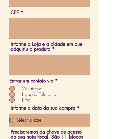
CPF
Informe a Loja e a cidade em que
adquiriu o produto
Entrar em contato via
*
Whatsapp
Ligação Telefonia
Email
r
Informe a data da sua compra
*
e
q
u
i
Precisaremos da chave de acesso
r
da sua nota fiscal. São 11 blocos
e