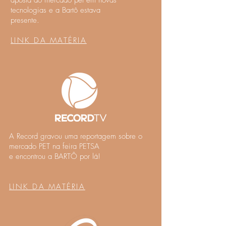
aposta
do mercado pet em novas
t
ecnologias e a Bartô estava
presente.
LINK DA MATÉRIA
A Record gravou uma reportagem sobre o
mercado PET na feira PETSA
e encontrou a BARTÔ por lá!
LINK DA MATÉRIA