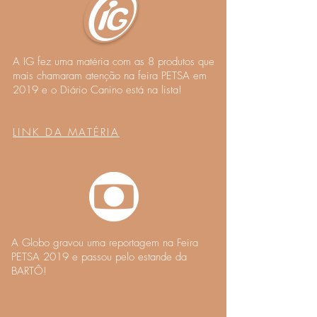
A IG fez uma matéria com as 8 produtos que
mais chamaram atenção na feira PETSA em
2019 e o Diário Canino está na lista!
LINK DA MATÉRIA
A Globo gravou uma reportagem na Feira
PETSA 2019 e passou pelo estande da
BARTÔ!