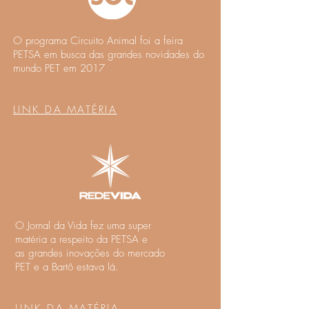
O programa Circuito Animal foi a feira
PETSA em busca das grandes novidades do
mundo PET em 2017
LINK DA MATÉRIA
O Jornal da Vida fez uma super
matéria a respeito da PETSA e
as grandes inovações do mercado
PET e a Bartô estava lá.
LINK DA MATÉRIA