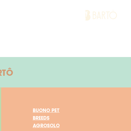
RTÔ
BUONO PET
BREEDS
AGROSOLO